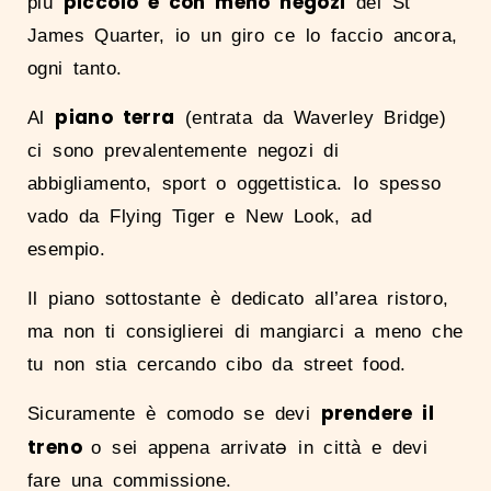
piccolo e con meno negozi
più
del St
James Quarter, io un giro ce lo faccio ancora,
ogni tanto.
piano terra
Al
(entrata da Waverley Bridge)
ci sono prevalentemente negozi di
abbigliamento, sport o oggettistica. Io spesso
vado da Flying Tiger e New Look, ad
esempio.
Il piano sottostante è dedicato all’area ristoro,
ma non ti consiglierei di mangiarci a meno che
tu non stia cercando cibo da street food.
prendere il
Sicuramente è comodo se devi
treno
o sei appena arrivatə in città e devi
fare una commissione.