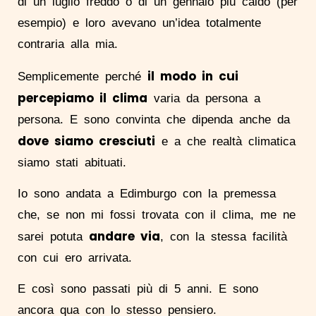
di un luglio freddo o di un gennaio più caldo (per
esempio) e loro avevano un’idea totalmente
contraria alla mia.
il modo in cui
Semplicemente perché
percepiamo il clima
varia da persona a
persona. E sono convinta che dipenda anche da
dove siamo cresciuti
e a che realtà climatica
siamo stati abituati.
Io sono andata a Edimburgo con la premessa
che, se non mi fossi trovata con il clima, me ne
andare via
sarei potuta
, con la stessa facilità
con cui ero arrivata.
E così sono passati più di 5 anni. E sono
ancora qua con lo stesso pensiero.