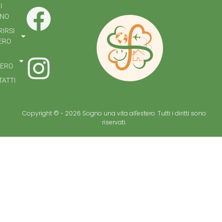
I
NO
IRSI
ERO
TERO
ATTI
Copyright © - 2026 Sogno una vita all'estero. Tutti i diritti sono
riservati.