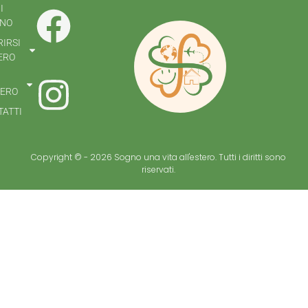
I
NO
IRSI
ERO
TERO
ATTI
Copyright © - 2026 Sogno una vita all'estero. Tutti i diritti sono
riservati.